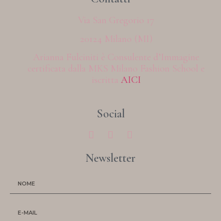
Via San Gregorio 17
20124 Milano (MI)
Arianna Fulciniti è Consulente d’Immagine
certificata dalla MKS Milano Fashion School e
iscritta
AICI
Social
Newsletter