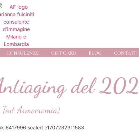
CONSULENZE
GIFT CARD
BLOG
CONTATTI
Antiaging del
202
 Test Armocromia)