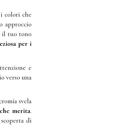
i colori che
to approccio
 il tuo tono
eziosa per i
attenzione e
io verso una
cromia svela
 che merita
.
 scoperta di