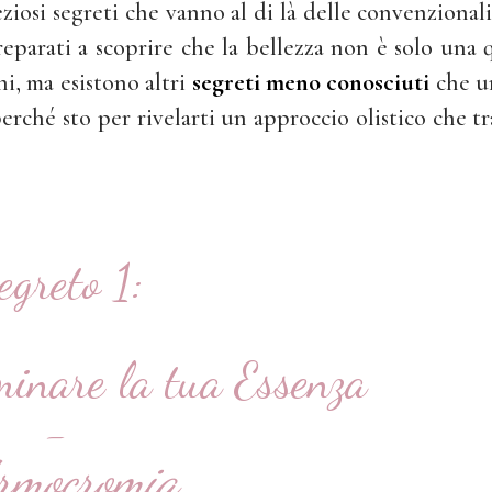
iosi segreti che vanno al di là delle convenzionali
eparati a scoprire che la bellezza non è solo una 
uni, ma esistono altri
segreti meno conosciuti
che u
erché sto per rivelarti un approccio olistico che tr
egreto 1:
minare la tua Essenza
-
Armocromia