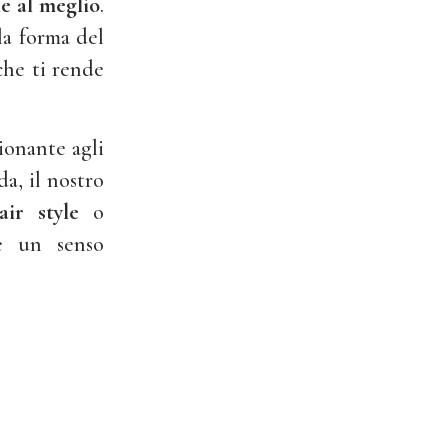
le al meglio
.
la forma del
che ti rende
ionante agli
da, il nostro
air style
o
e un senso