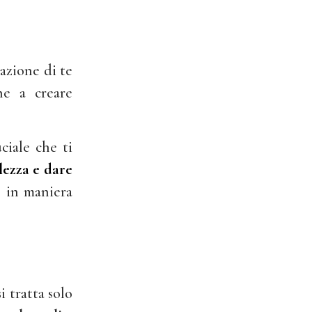
razione di te
he a creare
ciale che ti
ezza e dare
 in maniera
i tratta solo