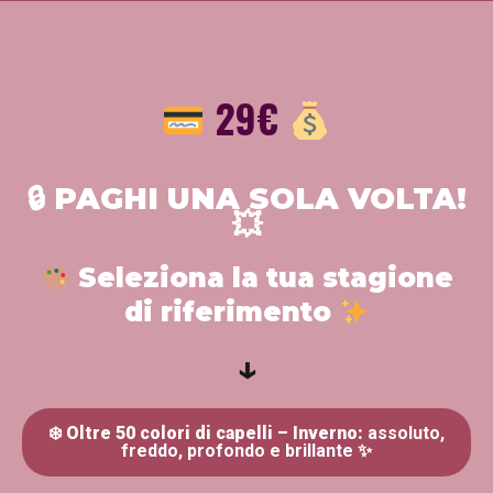
29
€
🔒
PAGHI UNA SOLA VOLTA!
💥
Seleziona la tua stagione
di riferimento
↓
❄️
Oltre 50 colori di capelli – Inverno:
assoluto,
freddo, profondo e brillante ✨