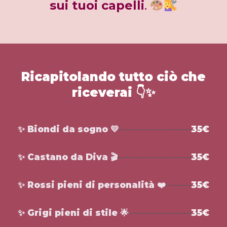
sui tuoi capelli
.
Ricapitolando tutto ciò che
riceverai
👇✨
✨
Biondi da sogno
💛
35€
✨
Castano da Diva 🎬
35€
✨
Rossi pieni di personalità
❤️
35€
✨
Grigi pieni di stile
🌟
35€