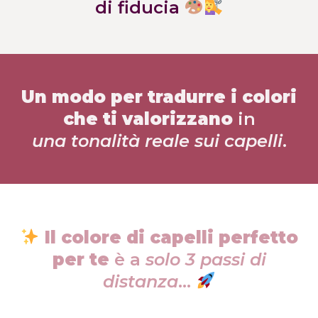
di fiducia
Un modo per tradurre i colori
che ti valorizzano
in
una tonalità
reale sui capelli
.
Il colore di capelli perfetto
per te
è a
solo 3 passi di
distanza
…
1