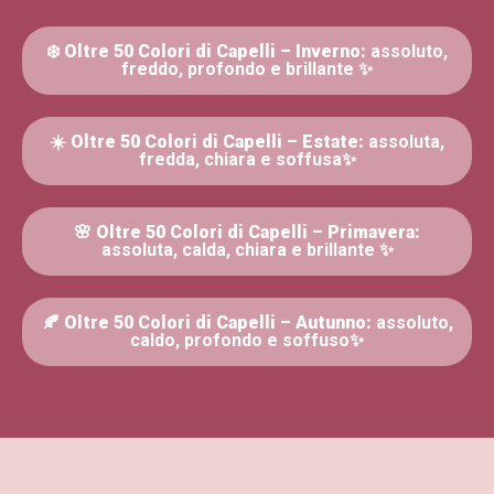
❄️
Oltre 50 Colori di Capelli – Inverno:
assoluto,
freddo, profondo e brillante ✨
☀️
Oltre 50 Colori di Capelli – Estate:
assoluta,
fredda, chiara e soffusa✨
🌸
Oltre 50 Colori di Capelli – Primavera:
assoluta, calda, chiara e brillante ✨
🍂
Oltre 50 Colori di Capelli – Autunno:
assoluto,
caldo, profondo e soffuso✨